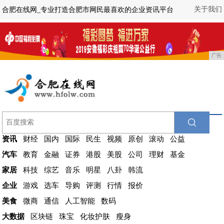
关于我们
合肥在线网_专业打造合肥市网民最喜欢的企业资讯平台
广告
资讯
财经
国内
国际
民生
视频
原创
滚动
公益
汽车
教育
金融
证券
港股
美股
公司
理财
基金
家居
科技
综艺
音乐
明星
八卦
韩流
企业
游戏
选车
导购
评测
行情
报价
美食
微商
通信
人工智能
数码
大数据
区块链
珠宝
化妆护肤
瘦身