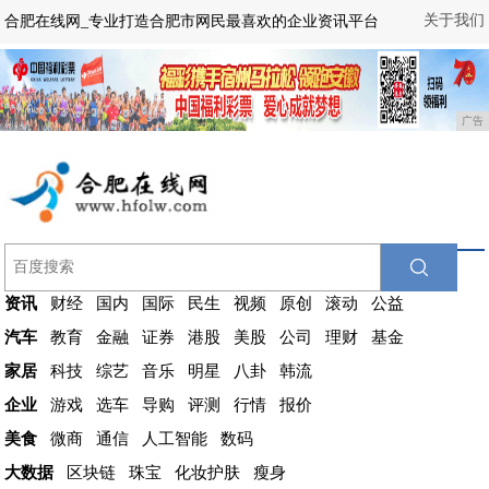
关于我们
合肥在线网_专业打造合肥市网民最喜欢的企业资讯平台
广告
资讯
财经
国内
国际
民生
视频
原创
滚动
公益
汽车
教育
金融
证券
港股
美股
公司
理财
基金
家居
科技
综艺
音乐
明星
八卦
韩流
企业
游戏
选车
导购
评测
行情
报价
美食
微商
通信
人工智能
数码
大数据
区块链
珠宝
化妆护肤
瘦身