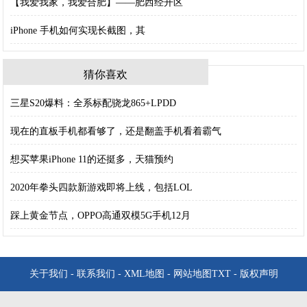
【我爱我家，我爱合肥】——肥西经开区
iPhone 手机如何实现长截图，其
猜你喜欢
三星S20爆料：全系标配骁龙865+LPDD
现在的直板手机都看够了，还是翻盖手机看着霸气
想买苹果iPhone 11的还挺多，天猫预约
2020年拳头四款新游戏即将上线，包括LOL
踩上黄金节点，OPPO高通双模5G手机12月
关于我们
-
联系我们
-
XML地图
-
网站地图
TXT
-
版权声明