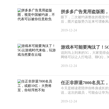
拼多多广告竟用盗版图，
眼下，二次被约谈整改的视觉中
后，图片盗版势力近来可谓春风得
2019-12-24
游戏本可能要淘汰了！5
说到马上到来的5G，大家觉得
网络可以让人打电话、聊QQ，3
2019-12-24
任正非辞退7000名员工
今天是精读君陪伴你终身成长的第
说，这次的裁员，可能会让华为损
2019-12-24