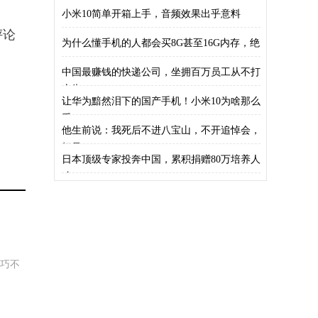
小米10简单开箱上手，音频效果出乎意料
评论
为什么懂手机的人都会买8G甚至16G内存，绝
中国最赚钱的快递公司，坐拥百万员工从不打
广告
让华为黯然泪下的国产手机！小米10为啥那么
受
他生前说：我死后不进八宝山，不开追悼会，
把骨
日本顶级专家投奔中国，累积捐赠80万培养人
才
小巧不