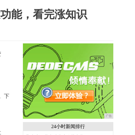
大功能，看完涨知识
变
。下
广告
24小时新闻排行
其