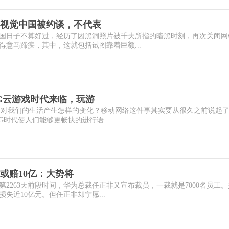
视觉中国被约谈，不代表
国日子不算好过，经历了因黑洞照片被千夫所指的暗黑时刻，再次关闭网
意马蹄疾，其中，这就包括试图靠着巨额...
G云游戏时代来临，玩游
会对我们的生活产生怎样的变化？移动网络这件事其实要从很久之前说起了
G时代使人们能够更畅快的进行语...
，或赔10亿：大势将
2263天前段时间，华为总裁任正非又宣布裁员，一裁就是7000名员工。
失近10亿元。但任正非却宁愿...