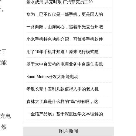
聚水成涓 共克时艰 广汽菲克员工20
行。
华为，已不仅仅是一部手机，更是国人的
一路向阳，山海同心，追着阳光去台州吧
小米手机特色功能介绍，可媲美手机软件
对于
用了10年手机才知道！原来飞行模式隐
就能
基于大中台架构的电商业务中台最佳实践
Sono Motors开发太阳能电动
孝敬长辈！安利几款值得入手的老人机
森林大了真是什么样的“鸟”都有啊，这
「金猿产品展」基于深度医学文本理解的
要充电
自然
图片新闻