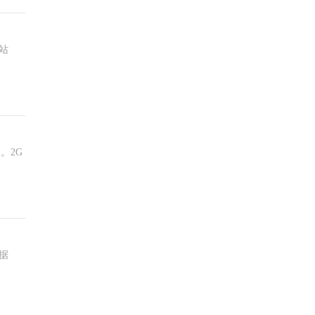
站
。2G
据