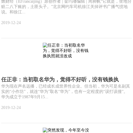
燃财经（ID:rancaijing）原创作者 | 金玙璠编辑 | 周昶帆“它就是，坐地分
赃二八下账的，土匪头子。”北京网约车司机徐江关掉评书广播气愤地
说。和徐江...
2019-12-24
任正非：当初取名华为，觉得不好听，没有钱换执
华为现在声名远播，已经成长成世界性企业。但当初，华为可是名副其
实的“小作坊”，就连“华为”取名“华为”，也有一定程度的“误打误撞”。
华为成立于1987年9月15...
2019-12-24