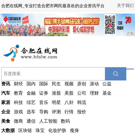
关于我们
合肥在线网_专业打造合肥市网民最喜欢的企业资讯平台
广告
资讯
财经
国内
国际
民生
视频
原创
滚动
公益
汽车
教育
金融
证券
港股
美股
公司
理财
基金
家居
科技
综艺
音乐
明星
八卦
韩流
企业
游戏
选车
导购
评测
行情
报价
美食
微商
通信
人工智能
数码
大数据
区块链
珠宝
化妆护肤
瘦身