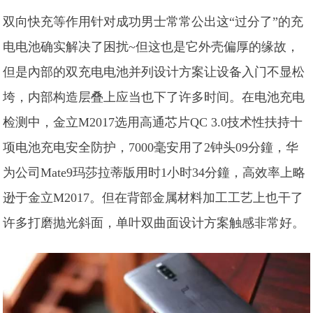
双向快充等作用针对成功男士常常公出这“过分了”的充
电电池确实解决了困扰~但这也是它外壳偏厚的缘故，
但是內部的双充电电池并列设计方案让设备入门不显松
垮，内部构造层叠上应当也下了许多时间。在电池充电
检测中，金立M2017选用高通芯片QC 3.0技术性扶持十
项电池充电安全防护，7000毫安用了2钟头09分鐘，华
为公司Mate9玛莎拉蒂版用时1小时34分鐘，高效率上略
逊于金立M2017。但在背部金属材料加工工艺上也干了
许多打磨抛光斜面，单叶双曲面设计方案触感非常好。