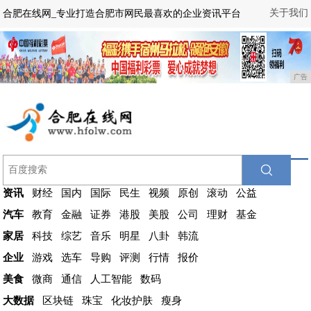
关于我们
合肥在线网_专业打造合肥市网民最喜欢的企业资讯平台
广告
资讯
财经
国内
国际
民生
视频
原创
滚动
公益
汽车
教育
金融
证券
港股
美股
公司
理财
基金
家居
科技
综艺
音乐
明星
八卦
韩流
企业
游戏
选车
导购
评测
行情
报价
美食
微商
通信
人工智能
数码
大数据
区块链
珠宝
化妆护肤
瘦身