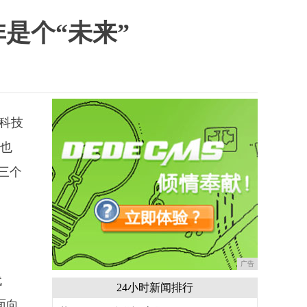
非是个“未来”
的科技
等也
用三个
广告
代
24小时新闻排行
面向