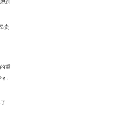
考虑到
价昂贵
g的重
5g，
摔了