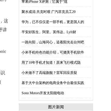
苹果iPhone X评测：它属于“现
聚水成涓 共克时艰 广汽菲克员工20
现，这
华为，已不仅仅是一部手机，更是国人的
呼讲
平安好医生、阿里、英伟达、Lyft财
一路向阳，山海同心，追着阳光去台州吧
ic
小米手机特色功能介绍，可媲美手机软件
用了10年手机才知道！原来飞行模式隐
部识
小米做不了高端旗舰？雷军回应质疑
的
基于大中台架构的电商业务中台最佳实践
Sono Motors开发太阳能电动
图片新闻