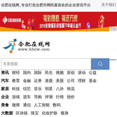
关于我们
合肥在线网_专业打造合肥市网民最喜欢的企业资讯平台
广告
资讯
财经
国内
国际
民生
视频
原创
滚动
公益
汽车
教育
金融
证券
港股
美股
公司
理财
基金
家居
科技
综艺
音乐
明星
八卦
韩流
企业
游戏
选车
导购
评测
行情
报价
美食
微商
通信
人工智能
数码
大数据
区块链
珠宝
化妆护肤
瘦身