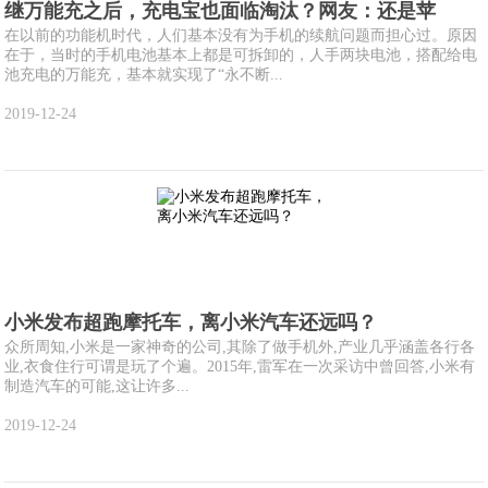
继万能充之后，充电宝也面临淘汰？网友：还是苹
在以前的功能机时代，人们基本没有为手机的续航问题而担心过。原因
在于，当时的手机电池基本上都是可拆卸的，人手两块电池，搭配给电
池充电的万能充，基本就实现了“永不断...
2019-12-24
小米发布超跑摩托车，离小米汽车还远吗？
众所周知,小米是一家神奇的公司,其除了做手机外,产业几乎涵盖各行各
业,衣食住行可谓是玩了个遍。2015年,雷军在一次采访中曾回答,小米有
制造汽车的可能,这让许多...
2019-12-24