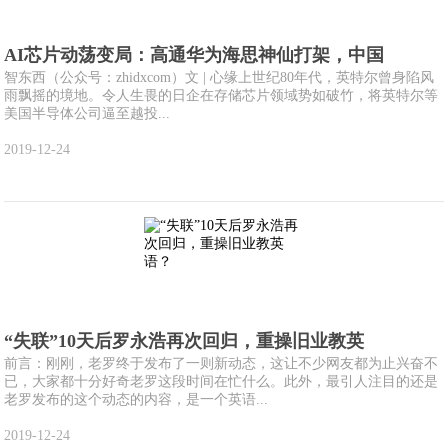
AI芯片动荡变局：高通华为海思神仙打架，中国
智东西（公众号：zhidxcom）文 | 心缘上世纪80年代，英特尔曾身陷风
雨飘摇的境地。令人生畏的日企在存储芯片领域势如破竹，将英特尔等
美国半导体公司逼至越投...
2019-12-24
“失联”10天后罗永浩再次回归，重操旧业教英
前言：刚刚，老罗终于发布了一则新动态，这让不少网友都为止兴奋不
已，大家都十分好奇老罗这段时间在忙什么。此外，最引人注目的还是
老罗发布的这个动态的内容，是一个英语...
2019-12-24