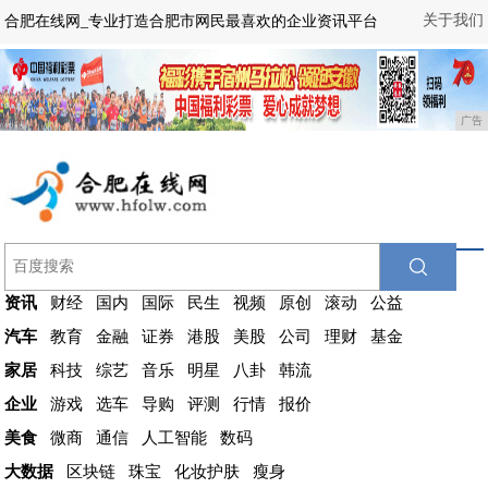
关于我们
合肥在线网_专业打造合肥市网民最喜欢的企业资讯平台
广告
资讯
财经
国内
国际
民生
视频
原创
滚动
公益
汽车
教育
金融
证券
港股
美股
公司
理财
基金
家居
科技
综艺
音乐
明星
八卦
韩流
企业
游戏
选车
导购
评测
行情
报价
美食
微商
通信
人工智能
数码
大数据
区块链
珠宝
化妆护肤
瘦身