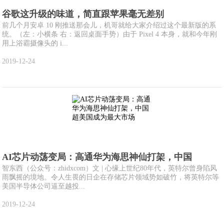
谷歌这升级的味道，简直跟苹果毫无差别
前几个月安卓 10 刚推送那会儿，机哥就给大家介绍过这个最新版的系
统。（左：小横条 右：返回桌面手势）由于 Pixel 4 本身，就和今年刚
用上浴霸摄像头的 i...
2019-12-24
AI芯片动荡变局：高通华为海思神仙打架，中国
智东西（公众号：zhidxcom）文 | 心缘上世纪80年代，英特尔曾身陷风
雨飘摇的境地。令人生畏的日企在存储芯片领域势如破竹，将英特尔等
美国半导体公司逼至越投...
2019-12-24