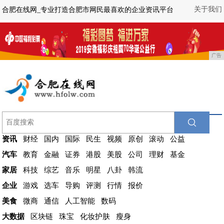
关于我们
合肥在线网_专业打造合肥市网民最喜欢的企业资讯平台
广告
资讯
财经
国内
国际
民生
视频
原创
滚动
公益
汽车
教育
金融
证券
港股
美股
公司
理财
基金
家居
科技
综艺
音乐
明星
八卦
韩流
企业
游戏
选车
导购
评测
行情
报价
美食
微商
通信
人工智能
数码
大数据
区块链
珠宝
化妆护肤
瘦身