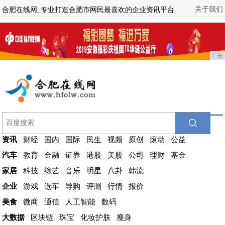
关于我们
合肥在线网_专业打造合肥市网民最喜欢的企业资讯平台
广告
资讯
财经
国内
国际
民生
视频
原创
滚动
公益
汽车
教育
金融
证券
港股
美股
公司
理财
基金
家居
科技
综艺
音乐
明星
八卦
韩流
企业
游戏
选车
导购
评测
行情
报价
美食
微商
通信
人工智能
数码
大数据
区块链
珠宝
化妆护肤
瘦身