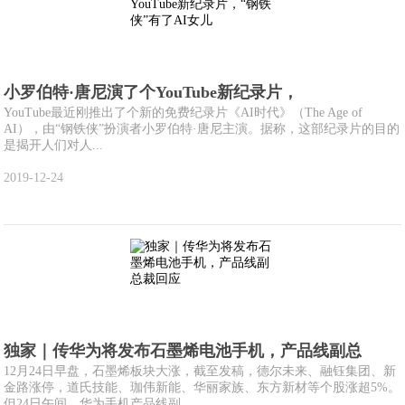
小罗伯特·唐尼演了个YouTube新纪录片，
YouTube最近刚推出了个新的免费纪录片《AI时代》（The Age of
AI），由“钢铁侠”扮演者小罗伯特·唐尼主演。据称，这部纪录片的目的
是揭开人们对人...
2019-12-24
独家｜传华为将发布石墨烯电池手机，产品线副总
12月24日早盘，石墨烯板块大涨，截至发稿，德尔未来、融钰集团、新
金路涨停，道氏技能、珈伟新能、华丽家族、东方新材等个股涨超5%。
但24日午间，华为手机产品线副...