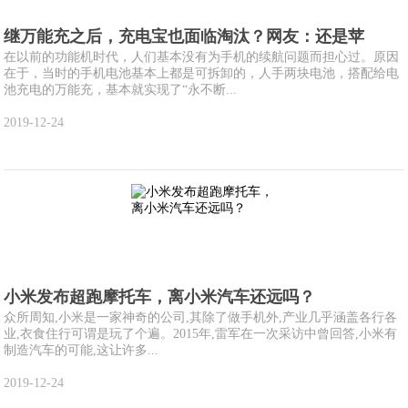
继万能充之后，充电宝也面临淘汰？网友：还是苹
在以前的功能机时代，人们基本没有为手机的续航问题而担心过。原因
在于，当时的手机电池基本上都是可拆卸的，人手两块电池，搭配给电
池充电的万能充，基本就实现了“永不断...
2019-12-24
小米发布超跑摩托车，离小米汽车还远吗？
众所周知,小米是一家神奇的公司,其除了做手机外,产业几乎涵盖各行各
业,衣食住行可谓是玩了个遍。2015年,雷军在一次采访中曾回答,小米有
制造汽车的可能,这让许多...
2019-12-24