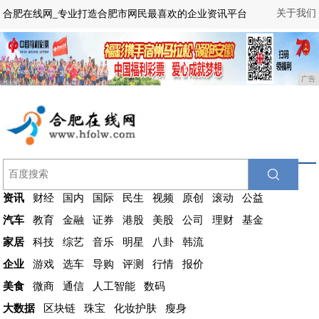
关于我们
合肥在线网_专业打造合肥市网民最喜欢的企业资讯平台
广告
资讯
财经
国内
国际
民生
视频
原创
滚动
公益
汽车
教育
金融
证券
港股
美股
公司
理财
基金
家居
科技
综艺
音乐
明星
八卦
韩流
企业
游戏
选车
导购
评测
行情
报价
美食
微商
通信
人工智能
数码
大数据
区块链
珠宝
化妆护肤
瘦身