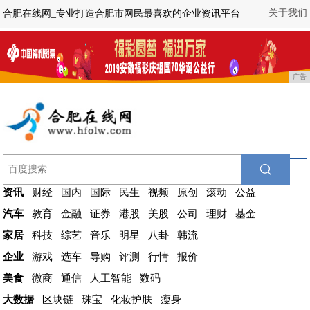
关于我们
合肥在线网_专业打造合肥市网民最喜欢的企业资讯平台
广告
资讯
财经
国内
国际
民生
视频
原创
滚动
公益
汽车
教育
金融
证券
港股
美股
公司
理财
基金
家居
科技
综艺
音乐
明星
八卦
韩流
企业
游戏
选车
导购
评测
行情
报价
美食
微商
通信
人工智能
数码
大数据
区块链
珠宝
化妆护肤
瘦身