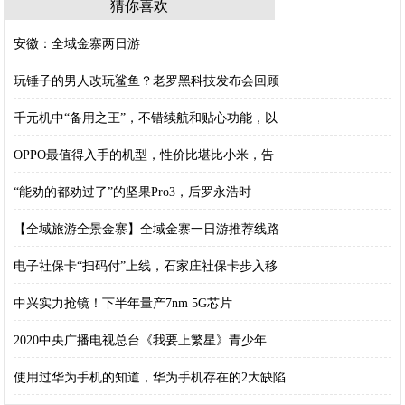
猜你喜欢
安徽：全域金寨两日游
玩锤子的男人改玩鲨鱼？老罗黑科技发布会回顾
千元机中“备用之王”，不错续航和贴心功能，以
OPPO最值得入手的机型，性价比堪比小米，告
“能劝的都劝过了”的坚果Pro3，后罗永浩时
【全域旅游全景金寨】全域金寨一日游推荐线路
电子社保卡“扫码付”上线，石家庄社保卡步入移
中兴实力抢镜！下半年量产7nm 5G芯片
2020中央广播电视总台《我要上繁星》青少年
使用过华为手机的知道，华为手机存在的2大缺陷