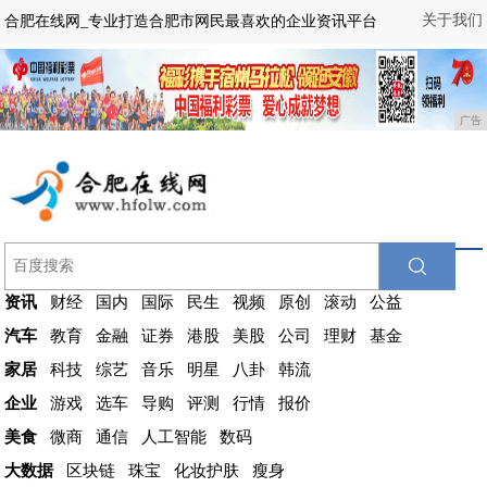
关于我们
合肥在线网_专业打造合肥市网民最喜欢的企业资讯平台
广告
资讯
财经
国内
国际
民生
视频
原创
滚动
公益
汽车
教育
金融
证券
港股
美股
公司
理财
基金
家居
科技
综艺
音乐
明星
八卦
韩流
企业
游戏
选车
导购
评测
行情
报价
美食
微商
通信
人工智能
数码
大数据
区块链
珠宝
化妆护肤
瘦身