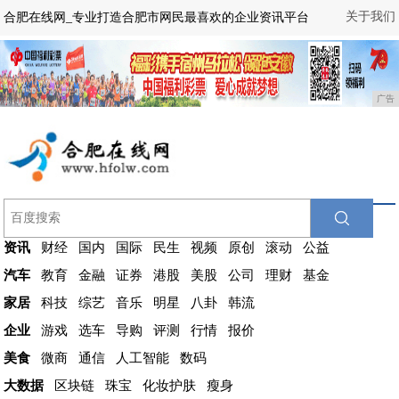
关于我们
合肥在线网_专业打造合肥市网民最喜欢的企业资讯平台
广告
资讯
财经
国内
国际
民生
视频
原创
滚动
公益
汽车
教育
金融
证券
港股
美股
公司
理财
基金
家居
科技
综艺
音乐
明星
八卦
韩流
企业
游戏
选车
导购
评测
行情
报价
美食
微商
通信
人工智能
数码
大数据
区块链
珠宝
化妆护肤
瘦身