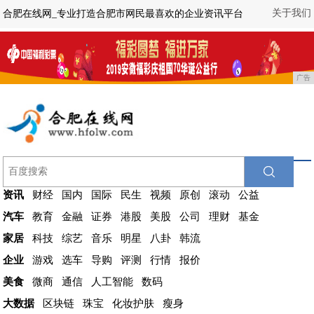
关于我们
合肥在线网_专业打造合肥市网民最喜欢的企业资讯平台
广告
资讯
财经
国内
国际
民生
视频
原创
滚动
公益
汽车
教育
金融
证券
港股
美股
公司
理财
基金
家居
科技
综艺
音乐
明星
八卦
韩流
企业
游戏
选车
导购
评测
行情
报价
美食
微商
通信
人工智能
数码
大数据
区块链
珠宝
化妆护肤
瘦身