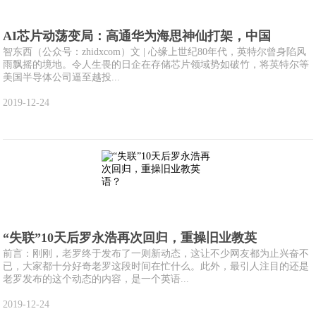
AI芯片动荡变局：高通华为海思神仙打架，中国
智东西（公众号：zhidxcom）文 | 心缘上世纪80年代，英特尔曾身陷风
雨飘摇的境地。令人生畏的日企在存储芯片领域势如破竹，将英特尔等
美国半导体公司逼至越投...
2019-12-24
“失联”10天后罗永浩再次回归，重操旧业教英
前言：刚刚，老罗终于发布了一则新动态，这让不少网友都为止兴奋不
已，大家都十分好奇老罗这段时间在忙什么。此外，最引人注目的还是
老罗发布的这个动态的内容，是一个英语...
2019-12-24