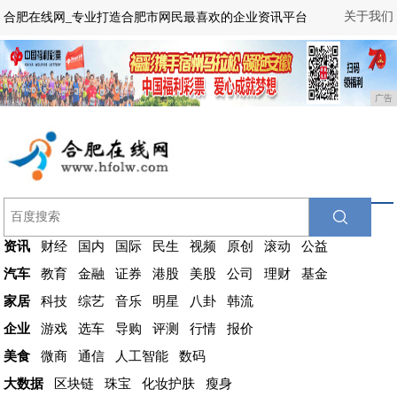
关于我们
合肥在线网_专业打造合肥市网民最喜欢的企业资讯平台
广告
资讯
财经
国内
国际
民生
视频
原创
滚动
公益
汽车
教育
金融
证券
港股
美股
公司
理财
基金
家居
科技
综艺
音乐
明星
八卦
韩流
企业
游戏
选车
导购
评测
行情
报价
美食
微商
通信
人工智能
数码
大数据
区块链
珠宝
化妆护肤
瘦身