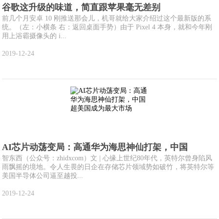
谷歌这升级的味道，简直跟苹果毫无差别
前几个月安卓 10 刚推送那会儿，机哥就给大家介绍过这个最新版的系
统。（左：小横条 右：返回桌面手势）由于 Pixel 4 本身，就和今年刚
用上浴霸摄像头的 i...
2019-12-24
AI芯片动荡变局：高通华为海思神仙打架，中国
智东西（公众号：zhidxcom）文 | 心缘上世纪80年代，英特尔曾身陷风
雨飘摇的境地。令人生畏的日企在存储芯片领域势如破竹，将英特尔等
美国半导体公司逼至越投...
2019-12-24